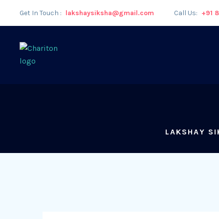
Get In Touch :
lakshaysiksha@gmail.com
Call Us:
+91 
LAKSHAY SI