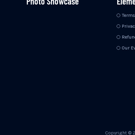
Photo Showcase
Elem
Terms
Privac
Refun
Our E
Copyright © 