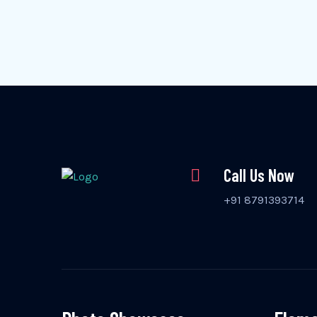
Call Us Now
+91 8791393714