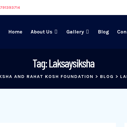
8791393714
Home
About Us
Gallery
Blog
Con
Tag:
Laksaysiksha
KSHA AND RAHAT KOSH FOUNDATION
>
BLOG
>
LA