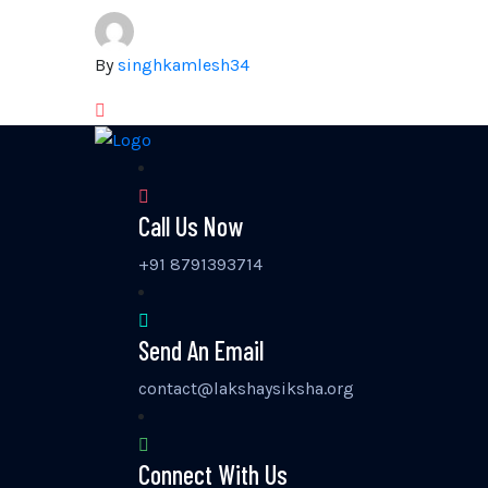
By
singhkamlesh34
Call Us Now
+91 8791393714
Send An Email
contact@lakshaysiksha.org
Connect With Us